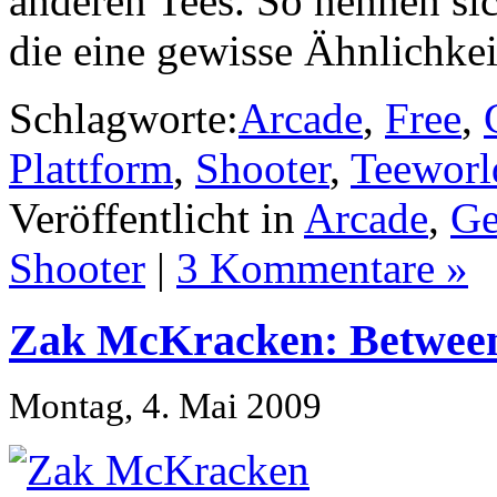
anderen Tees. So nennen sic
die eine gewisse Ähnlichke
Schlagworte:
Arcade
,
Free
,
Plattform
,
Shooter
,
Teeworl
Veröffentlicht in
Arcade
,
Ge
Shooter
|
3 Kommentare »
Zak McKracken: Between
Montag, 4. Mai 2009