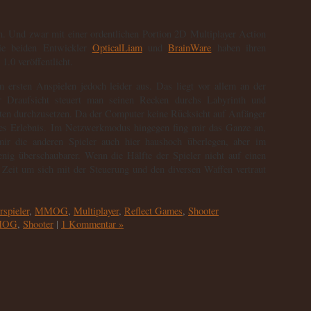
an. Und zwar mit einer ordentlichen Portion 2D Multiplayer Action
Die beiden Entwickler
OpticalLiam
und
BrainWare
haben ihren
1.0 veröffentlicht.
 ersten Anspielen jedoch leider aus. Das liegt vor allem an der
r Draufsicht steuert man seinen Recken durchs Labyrinth und
nten durchzusetzen. Da der Computer keine Rücksicht auf Anfänger
es Erlebnis. Im Netzwerkmodus hingegen fing mir das Ganze an,
r die anderen Spieler auch hier haushoch überlegen, aber im
nig überschaubarer. Wenn die Hälfte der Spieler nicht auf einen
 Zeit um sich mit der Steuerung und den diversen Waffen vertraut
spieler
,
MMOG
,
Multiplayer
,
Reflect Games
,
Shooter
MOG
,
Shooter
|
1 Kommentar »