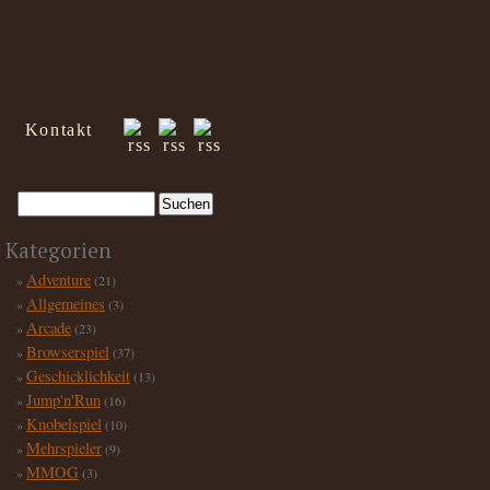
Kontakt
Kategorien
Adventure
(21)
Allgemeines
(3)
Arcade
(23)
Browserspiel
(37)
Geschicklichkeit
(13)
Jump'n'Run
(16)
Knobelspiel
(10)
Mehrspieler
(9)
MMOG
(3)