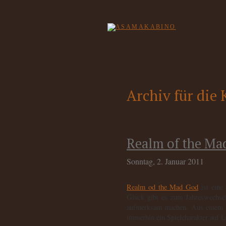
Archiv für di
Realm of the Ma
Sonntag, 2. Januar 2011
Realm od the Mad God
ist eine 
Glück gibt es zum Jahreswechse
aufmerksam machen. Aus einem „m
immerhin ein Spielcharakter auf 