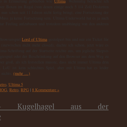
so in Erinnerung geblieben wie
Ultima
. Wehmütig betrachte ich
ver Boxen im Regal (von denen einige noch 5 1/4 Zoll Disketten
nun schon seit 11 Jahren nicht fertig bringt, eine Fortsetzung der
 Muss ja keine Fortsetzung sein. Ultima Underworld hat es ja auch
atar Feeling aufzubauen und trotzdem unabhängig von den anderen
 Browserspiel
Lord of Ultima
gestolpert bin und mir ein Ticket für
 (inzwischen nicht mehr closed), dachte ich schon, jetzt wäre es
ma-Schriftzug auf der Startseite reichte aus, um jegliche Skepsis
egiespiel oder der Beschränkung auf den Browser aus dem Weg zu
r groß, als ich feststellen musste, dass nicht immer Ultima drin
t. LoU ist kein schlechtes Spiel, aber mit Ultima hat es leider
 nichts.
(mehr …)
etro
,
Ultima 5
MOG
,
Retro
,
RPG
|
8 Kommentare »
 – Kugelhagel aus der
e