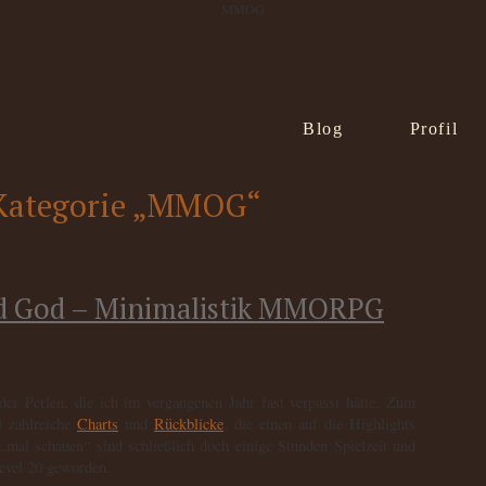
MMOG
Blog
Profil
e Kategorie „MMOG“
d God – Minimalistik MMORPG
der Perlen, die ich im vergangenen Jahr fast verpasst hätte. Zum
l zahlreiche
Charts
und
Rückblicke
, die einen auf die Highlights
al schauen“ sind schließlich doch einige Stunden Spielzeit und
Level 20 geworden.