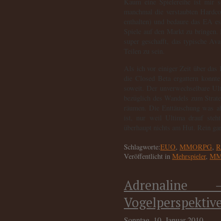
Kaum eine Spielereihe ist mir 
manchmal die verstaubten Hardco
enthalten) und bedaure das EA es 
Spiele auf den Markt zu bringen.
super geschafft, das typische Av
Teilen zu sein.
Als ich vor einiger Zeit über das
die Closed Beta ergattern konnte
soweit. Der unverwechselbare Ulti
bezüglich des Wandels zum Strat
räumen. Die Enttäuschung was abe
ist, nur weil Ultima drauf steh
überhaupt nichts am Hut. Rein gar
Schlagworte:
EUO
,
MMORPG
,
R
Veröffentlicht in
Mehrspieler
,
M
Adrenaline
Vogelperspektiv
Sonntag, 10. Januar 2010