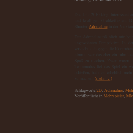
Das Jahr 2010 fängt interessant 
und knalligen Grafikeffekten. 
Shooter
Adrenaline
in der Version 
Der Adrenalinstoß blieb mir beim
ungewohnten Perspektive. In de
versucht sich gegen die Kontrahe
nimmt, war das eher ein ruhmlos
Spaß zu machen. Zwar waren mi
Teammodus lief das Spiel ein we
schießen, hat man erheblich mehr
zu machen.
(mehr …)
Schlagworte:
2D
,
Adrenaline
,
Mehr
Veröffentlicht in
Mehrspieler
,
M