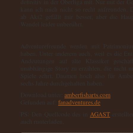
definitiv in der Oberliga mit. Nur mit der G
kann ich mich nicht so recht anfreunden. D
ab Akt2 gefällt mir besser, aber die Hau
Wandel leider unberührt.
Adventurefreunde werden mit Patrimoni
haben. Unter anderem auch, weil es die Entw
Andeutungen auf alte Klassiker geschaf
unabhängige Story zu erzählen, die nicht 
Spiele zehrt. Daumen hoch also für Amberf
sechs Jahre durchgehalten haben.
Download unter:
amberfisharts.com
Gefunden auf:
fanadventures.de
PS: Den Quellcode des in
AGAST
erstellt
auch runterladen.