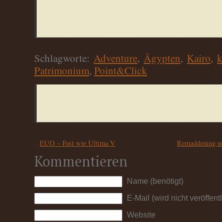
Schlagworte:
Adventure
,
Ägypten
,
Kairo
,
k
Patrimonium
,
Point&Click
«
EUO – Fast wie Ultima V
Remaddening un
Kommentieren
Name (benötigt)
E-Mail (wird nicht veröffentl
Website