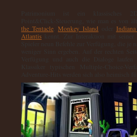
Patrimonium ist ein klassisches 2D-
Point&Click-Steuerung, wie man es von äl
the Tentacle
,
Monkey Island
oder
Indiana
Atlantis
kennt. Zur Interaktion mit seine
Spieler neun Befehle zur Verfügung, die je 
weniger Sinn ergeben. Auf der rechten Seite
Verfügung und auch die Dialoge laufen 
Klassiker typischen Multiple-Choice-Ver
Adventure-Hits werden sich also heimisch fü