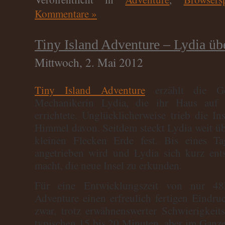
Kommentare »
Tiny Island Adventure – Lydia ü
Mittwoch, 2. Mai 2012
Tiny Island Adventure
erzählt die Ge
Mechanikerin Lydia, die ihr Haus auf e
errichtete. Unglücklicherweise trieb die In
Himmel davon. Seitdem steckt Lydia weit ü
kleinen Flecken Erde fest. Bis eines Ta
angetrieben wird und Lydia sich kurz en
macht, die neue Insel zu erkunden.
Für eine Entwicklungszeit von nur 4
Adventure einen erfreulich fertigen Eindruc
zwar, trotz erwähnenswerter Schwierigkeits
typischen 15 bis 20 Minuten, aber im Ganzen