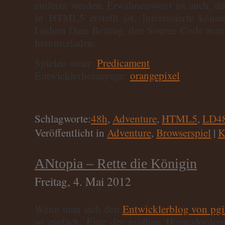
entfernt werden. Erwähnenswert ist auch, d
in HTML5 erstellt ist. Interessierte könn
Ludum Dare Beitrag, den Source Code zum
herunterladen.
Spielen unter:
Predicament
Entwicklerhomepage:
orangepixel
Schlagworte:
48h
,
Adventure
,
HTML5
,
LD4
Veröffentlicht in
Adventure
,
Browserspiel
|
K
ANtopia – Rette die Königin
Freitag, 4. Mai 2012
Wenn man sich den
Entwicklerblog von pgi
so einfach. Eine der größten Herausforde