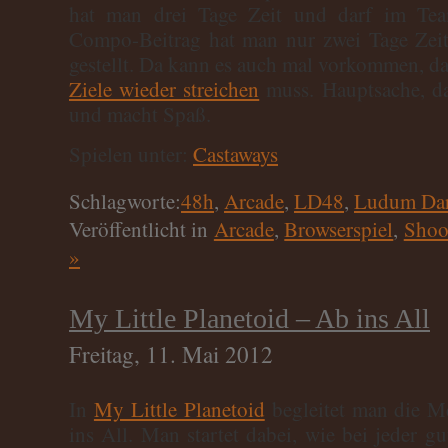
hat man drei Tage Zeit und darf im Tea
Compo-Beitrag hat man nur zwei Tage Zeit 
gestellt. Da kann es auch mal vorkommen, d
Ziele wieder streichen
muss. Hauptsache, da
und macht Spaß.
Spielen unter:
Castaways
Schlagworte:
48h
,
Arcade
,
LD48
,
Ludum Dar
Veröffentlicht in
Arcade
,
Browserspiel
,
Shoo
»
My Little Planetoid – Ab ins All
Freitag, 11. Mai 2012
In
My Little Planetoid
begleitet man die M
ins All. Man startet dabei, wie bei jeder g