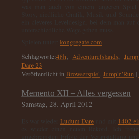
was man auch von einem längeren Spiel 
Story, niedliche Grafik, Musik und Soundef
ein cleveres Leveldesign, bei dem man au
unterschiedliche Wege gehen muss.
Spielen unter:
kongregate.com
Schlagworte:
48h
,
AdventureIslands
,
Jump
Dare 23
Veröffentlicht in
Browserspiel
,
Jump'n'Run
|
Memento XII – Alles vergessen
Samstag, 28. April 2012
Es war wieder
Ludum Dare
und mit
1402 ei
es wieder einen neuen Rekord. Ich freue
ungebremsten Erfolg der Veranstaltung und