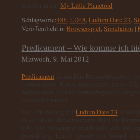
Spielen unter:
My Little Planetoid
Schlagworte:
48h
,
LD48
,
Ludum Dare 23
,
Si
Veröffentlicht in
Browserspiel
,
Simulation
|
Predicament – Wie komme ich hie
Mittwoch, 9. Mai 2012
Predicament
ist ein Ein-Raum-Adventure, be
diesem einen Raum entkommen muss. Um se
bedient man sich der herumliegenden Gegen
diese miteinander.
Der 48h Beitrag zur
Ludum Dare 23
ist rela
da es einen überschaubaren Pool an kombi
gibt. Die Steuerung beschränkt sich auf di
Interaktion. Leider musste der Sound au