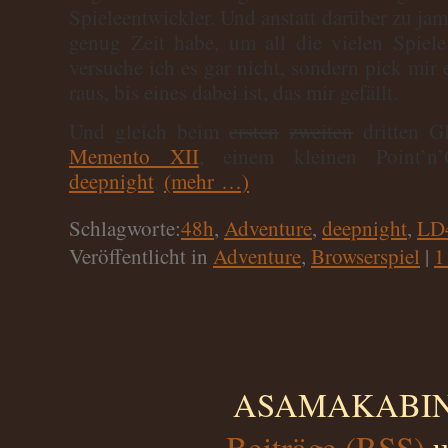
Spieleentwickler. Und anstatt darüber zu jam
genug Zeit habe, um all die vielen Spiele
versuche ich es gar nicht, sondern pick mir e
raus, bis eines dabei ist, das mir gefällt.
Und gleich beim
ersten
zweiten
dritten Gl
Memento XII
, einem kleinen Point’n
deepnight
.
(mehr …)
Schlagworte:
48h
,
Adventure
,
deepnight
,
LD
Veröffentlicht in
Adventure
,
Browserspiel
|
1
ASAMAKABINO 
Beiträge (RSS)
u