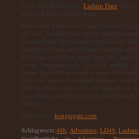
eines 48h Beitrags zur
Ludum Dare
scheint 
nicht mit Bier zu bekleckern.
Man wählt 9 Farben und pixelt damit ein pa
auf die Schnelle ein wenig Hintergrundm
Soundeffekte. Das Ganze verpackt man dann
Gameplay: Finde ein Schwert, erledige ein p
Schlüssel und öffne damit eine Tür. Ratzfat
wenig Programmcode in Flash getippt u
ersten Tages hat man schon einen Screensh
noch ein wenig Feinschliff gemacht und s
Und das hört sich nicht nur einfach an, s
noch flüssig und bietet sogar einen kleinen
Respekt.
Spielen auf:
kongregate.com
Schlagworte:
48h
,
Adventure
,
LD48
,
Ludum 
Veröffentlicht in
Adventure
,
Browsersp