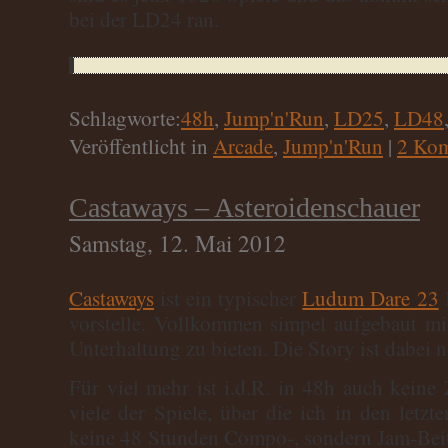
bei der LD24 ran.
Schlagworte:
48h
,
Jump'n'Run
,
LD25
,
LD48
Veröffentlicht in
Arcade
,
Jump'n'Run
|
2 Kom
Castaways – Asteroidenschauer
Samstag, 12. Mai 2012
Castaways
ist ein typischer
Ludum Dare 23
B
vorstelle. Vollkommen simpel aufgebaut mi
Unterhaltung zu bieten. Die Story ist dabei 
Für viel mehr ist i.d.R. in 48h auch keine 
viele der Spiele, über die ich in den letzt
keine 48 Stunden Compo-, sondern Jam-Beitr