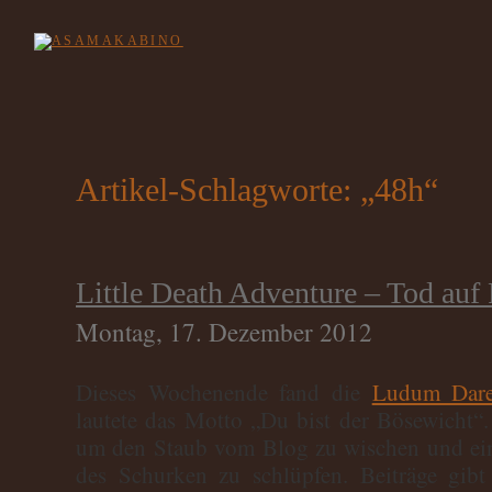
Artikel-Schlagworte: „48h“
Little Death Adventure – Tod auf 
Montag, 17. Dezember 2012
Dieses Wochenende fand die
Ludum Dar
lautete das Motto „Du bist der Bösewicht“.
um den Staub vom Blog zu wischen und ein 
des Schurken zu schlüpfen. Beiträge gib