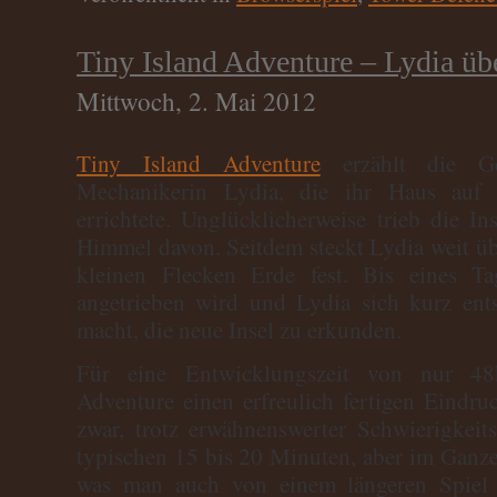
Tiny Island Adventure – Lydia ü
Mittwoch, 2. Mai 2012
Tiny Island Adventure
erzählt die Ge
Mechanikerin Lydia, die ihr Haus auf e
errichtete. Unglücklicherweise trieb die In
Himmel davon. Seitdem steckt Lydia weit ü
kleinen Flecken Erde fest. Bis eines Ta
angetrieben wird und Lydia sich kurz en
macht, die neue Insel zu erkunden.
Für eine Entwicklungszeit von nur 4
Adventure einen erfreulich fertigen Eindruc
zwar, trotz erwähnenswerter Schwierigkeits
typischen 15 bis 20 Minuten, aber im Ganzen
was man auch von einem längeren Spiel 