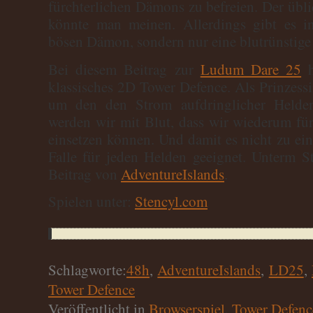
fürchterlichen Dämons zu befreien. Der übli
könnte man meinen. Allerdings gibt es 
bösen Dämon, sondern nur eine blutrünstige 
Bei diesem Beitrag zur
Ludum Dare 25
h
klassisches 2D Tower Defence. Als Prinzessin
um den den Strom aufdringlicher Helde
werden wir mit Blut, dass wir wiederum fü
einsetzen können. Und damit es nicht zu einf
Falle für jeden Helden geeignet. Unterm S
Beitrag von
AdventureIslands
.
Spielen unter:
Stencyl.com
Schlagworte:
48h
,
AdventureIslands
,
LD25
,
Tower Defence
Veröffentlicht in
Browserspiel
,
Tower Defenc