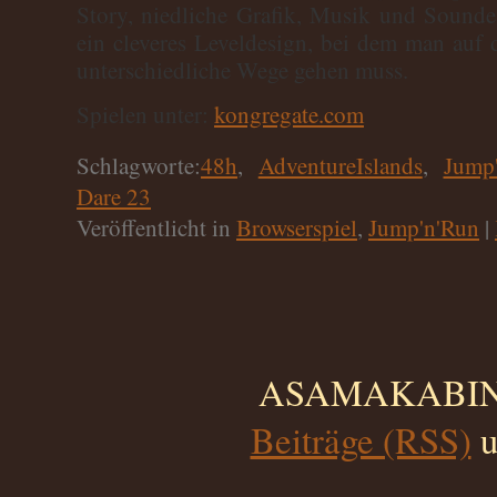
Story, niedliche Grafik, Musik und Soundef
ein cleveres Leveldesign, bei dem man au
unterschiedliche Wege gehen muss.
Spielen unter:
kongregate.com
Schlagworte:
48h
,
AdventureIslands
,
Jump
Dare 23
Veröffentlicht in
Browserspiel
,
Jump'n'Run
|
ASAMAKABINO 
Beiträge (RSS)
u