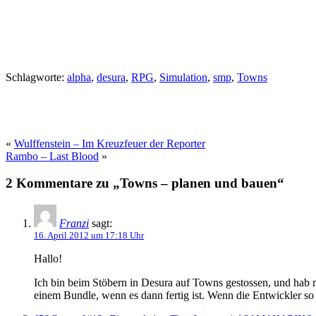
Schlagworte:
alpha
,
desura
,
RPG
,
Simulation
,
smp
,
Towns
«
Wulffenstein – Im Kreuzfeuer der Reporter
Rambo – Last Blood
»
2 Kommentare zu „Towns – planen und bauen“
Franzi
sagt:
16. April 2012 um 17:18 Uhr
Hallo!
Ich bin beim Stöbern in Desura auf Towns gestossen, und hab mir
einem Bundle, wenn es dann fertig ist. Wenn die Entwickler s