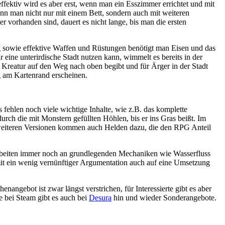
fektiv wird es aber erst, wenn man ein Esszimmer errichtet und mit
nn man nicht nur mit einem Bett, sondern auch mit weiteren
r vorhanden sind, dauert es nicht lange, bis man die ersten
g sowie effektive Waffen und Rüstungen benötigt man Eisen und das
 eine unterirdische Stadt nutzen kann, wimmelt es bereits in der
 Kreatur auf den Weg nach oben begibt und für Ärger in der Stadt
ig am Kartenrand erscheinen.
s fehlen noch viele wichtige Inhalte, wie z.B. das komplette
ch die mit Monstern gefüllten Höhlen, bis er ins Gras beißt. Im
 weiteren Versionen kommen auch Helden dazu, die den RPG Anteil
 arbeiten immer noch an grundlegenden Mechaniken wie Wasserfluss
t ein wenig vernünftiger Argumentation auch auf eine Umsetzung
angebot ist zwar längst verstrichen, für Interessierte gibt es aber
e bei Steam gibt es auch bei
Desura
hin und wieder Sonderangebote.