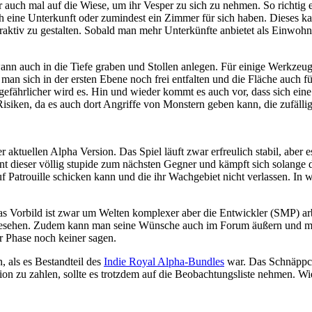
auch mal auf die Wiese, um ihr Vesper zu sich zu nehmen. So richtig ef
h eine Unterkunft oder zumindest ein Zimmer für sich haben. Dieses ka
raktiv zu gestalten. Sobald man mehr Unterkünfte anbietet als Einwohne
ann auch in die Tiefe graben und Stollen anlegen. Für einige Werkzeu
man sich in der ersten Ebene noch frei entfalten und die Fläche auch für
gefährlicher wird es. Hin und wieder kommt es auch vor, dass sich eine
 Risiken, da es auch dort Angriffe von Monstern geben kann, die zufäll
 aktuellen Alpha Version. Das Spiel läuft zwar erfreulich stabil, aber e
dieser völlig stupide zum nächsten Gegner und kämpft sich solange dur
Patrouille schicken kann und die ihr Wachgebiet nicht verlassen. In
n. Das Vorbild ist zwar um Welten komplexer aber die Entwickler (SMP)
rgesehen. Zudem kann man seine Wünsche auch im Forum äußern und mi
er Phase noch keiner sagen.
, als es Bestandteil des
Indie Royal Alpha-Bundles
war. Das Schnäppchen
ion zu zahlen, sollte es trotzdem auf die Beobachtungsliste nehmen. Wi