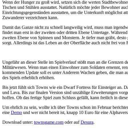
Wenn der Hunger zu groß wird, setzen sich die werten Stadtbewohner 
Tischen und Stühlen ausstattet. Natürlich möchte jeder Bewohner auc
Einrichtungsgegenständen ausstatten, um die Unterkunft möglichst att
Zuwanderer verzeichnen kann.
Damit das Ganze nicht zu schnell langweilig wird, muss man irgendw
findet man erst in der zweiten oder dritten Ebene Untertage. Während 
zweiten Ebene von Spinnen und Monstern. Je tiefer man gräbt, desto 
sorgt. Allerdings ist das Leben an der Oberfläche auch nicht frei von
Ungefähr an dieser Stelle im Spielverlauf stößt man an die Grenzen der
Militärwesen. Wenn man einen Einwohner zum Soldaten ernennt, rennt 
kommenden Update soll es unter Anderem Wachen geben, die man auf 
des Spiels erheblich erhöhen.
Bis jetzt fühlt sich Towns wie ein Dwarf Fortress für Einsteiger a
und Lava. Bis zur finalen Version sind unzählige Erweiterungen vo
hoffen. Ob das fertige Spiel zum Schluss gefällt, kann freilich in dies
Um ehrlich zu sein, wollte ich über Towns schon im Februar berichten
eine
Demo
und wer nicht bereit ist, knapp 10 Euro für eine Alphavers
Download unter:
townsgame.com
oder auf
Desura
.