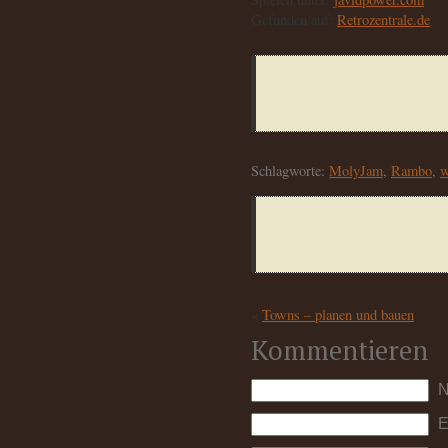
Gefunden auf:
Retrozentrale.de
Schlagworte:
MolyJam
,
Rambo
,
w
«
Towns – planen und bauen
Kommentieren
N
E