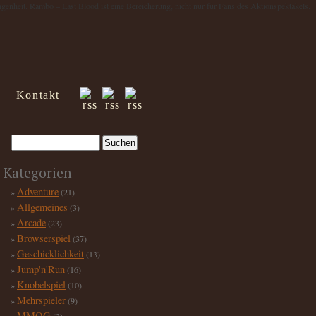
genheit. Rambo – Last Blood ist eine Bereicherung, nicht nur für Fans des Aktionspektakels.
Kontakt
Kategorien
Adventure
(21)
Allgemeines
(3)
Arcade
(23)
Browserspiel
(37)
Geschicklichkeit
(13)
Jump'n'Run
(16)
Knobelspiel
(10)
Mehrspieler
(9)
MMOG