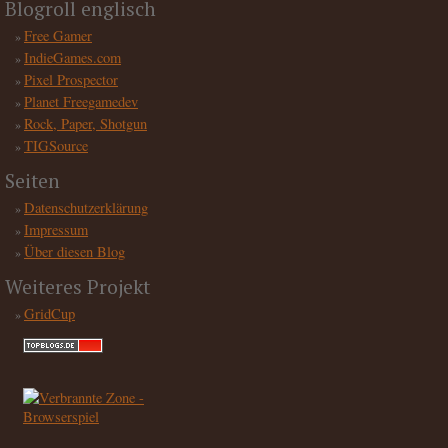
Blogroll englisch
Free Gamer
IndieGames.com
Pixel Prospector
Planet Freegamedev
Rock, Paper, Shotgun
TIGSource
Seiten
Datenschutzerklärung
Impressum
Über diesen Blog
Weiteres Projekt
GridCup