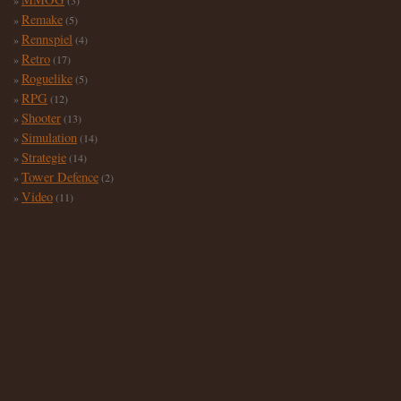
(3)
Remake
(5)
Rennspiel
(4)
Retro
(17)
Roguelike
(5)
RPG
(12)
Shooter
(13)
Simulation
(14)
Strategie
(14)
Tower Defence
(2)
Video
(11)