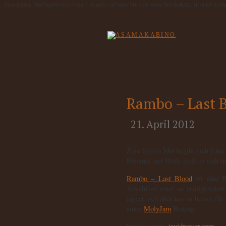
Zum letzten Mal begibt sich John J. Rambo auf eine Mission ohne Wiederkehr. In einer Schla
Rambo – Last 
21. April 2012
Zum letzten Mal begibt sich John
Himmel und Hölle stellt er sich i
Rambo – Last Blood
ist eine B
Abschluss einer so erfolgreiche
eignet sich aber um so besser für
einen
MolyJam
Beitrag.
Spielen unter:
javidpower.com