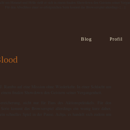
cht um Himmel und Hölle stellt er sich in einem finalen Showdown den Geistern seiner Vergan
Für den Abschluss einer so erfolgreichen Serie kommt das Browserspiel allerdings […]
Blog
Profil
Blood
 J. Rambo auf eine Mission ohne Wiederkehr. In einer Schlacht um
n einem finalen Showdown den Geistern seiner Vergangenheit.
ereicherung, nicht nur für Fans des Aktionspektakels. Für den
n Serie kommt das Browserspiel allerdings ein wenig kurz daher,
 ein schnelles Spiel in der Pause. Achja, es handelt sich zudem um