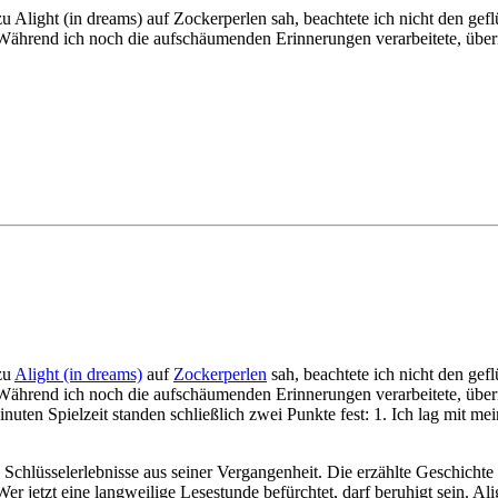
zu Alight (in dreams) auf Zockerperlen sah, beachtete ich nicht den ge
 Während ich noch die aufschäumenden Erinnerungen verarbeitete, übe
 zu
Alight (in dreams)
auf
Zockerperlen
sah, beachtete ich nicht den gef
Während ich noch die aufschäumenden Erinnerungen verarbeitete, über
nuten Spielzeit standen schließlich zwei Punkte fest: 1. Ich lag mit me
 Schlüsselerlebnisse aus seiner Vergangenheit. Die erzählte Geschichte
 jetzt eine langweilige Lesestunde befürchtet, darf beruhigt sein. Aligh