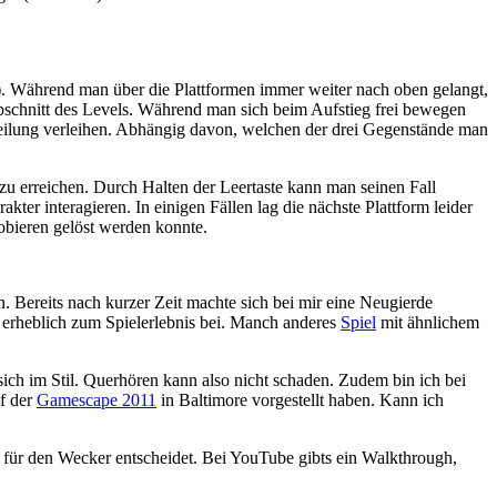
r). Während man über die Plattformen immer weiter nach oben gelangt,
bschnitt des Levels. Während man sich beim Aufstieg frei bewegen
eilung verleihen. Abhängig davon, welchen der drei Gegenstände man
 zu erreichen. Durch Halten der Leertaste kann man seinen Fall
 interagieren. In einigen Fällen lag die nächste Plattform leider
robieren gelöst werden konnte.
. Bereits nach kurzer Zeit machte sich bei mir eine Neugierde
g erheblich zum Spielerlebnis bei. Manch anderes
Spiel
mit ähnlichem
sich im Stil. Querhören kann also nicht schaden. Zudem bin ich bei
uf der
Gamescape 2011
in Baltimore vorgestellt haben. Kann ich
r für den Wecker entscheidet. Bei YouTube gibts ein Walkthrough,