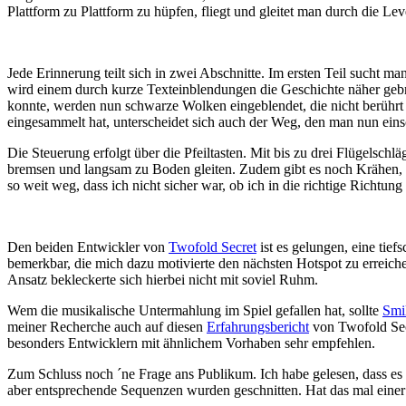
Plattform zu Plattform zu hüpfen, fliegt und gleitet man durch die Lev
Jede Erinnerung teilt sich in zwei Abschnitte. Im ersten Teil sucht
wird einem durch kurze Texteinblendungen die Geschichte näher gebr
konnte, werden nun schwarze Wolken eingeblendet, die nicht berühr
eingesammelt hat, unterscheidet sich auch der Weg, den man nun ein
Die Steuerung erfolgt über die Pfeiltasten. Mit bis zu drei Flügelsch
bremsen und langsam zu Boden gleiten. Zudem gibt es noch Krähen, V
so weit weg, dass ich nicht sicher war, ob ich in die richtige Richtu
Den beiden Entwickler von
Twofold Secret
ist es gelungen, eine tie
bemerkbar, die mich dazu motivierte den nächsten Hotspot zu erreich
Ansatz bekleckerte sich hierbei nicht mit soviel Ruhm.
Wem die musikalische Untermahlung im Spiel gefallen hat, sollte
Smi
meiner Recherche auch auf diesen
Erfahrungsbericht
von Twofold Secr
besonders Entwicklern mit ähnlichem Vorhaben sehr empfehlen.
Zum Schluss noch ´ne Frage ans Publikum. Ich habe gelesen, dass es 
aber entsprechende Sequenzen wurden geschnitten. Hat das mal einer