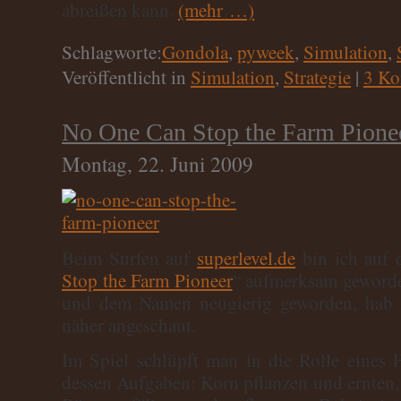
abreißen kann.
(mehr …)
Schlagworte:
Gondola
,
pyweek
,
Simulation
,
Veröffentlicht in
Simulation
,
Strategie
|
3 Ko
No One Can Stop the Farm Pione
Montag, 22. Juni 2009
Beim Surfen auf
superlevel.de
bin ich auf d
Stop the Farm Pioneer
“ aufmerksam geword
und dem Namen neugierig geworden, hab 
näher angeschaut.
Im Spiel schlüpft man in die Rolle eines
dessen Aufgaben: Korn pflanzen und ernten,