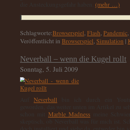
die Ansteckungsgefahr haben.
(mehr …)
Schlagworte:
Browserspiel
,
Flash
,
Pandemic
Veröffentlicht in
Browserspiel
,
Simulation
|
Neverball – wenn die Kugel rollt
Sonntag, 5. Juli 2009
Auf
Neverball
bin ich durch ein Youtu
geworden, das weiter unten im Artikel zu sehe
schon mit
Marble Madness
meine Schwieri
skeptisch, ob Neverball was für mich ist. Sc
doch installiert und siehe da, entweder bin 