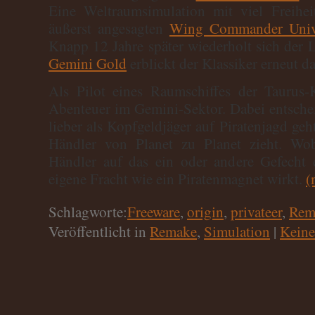
Eine Weltraumsimulation mit viel Freihe
äußerst angesagten
Wing Commander Uni
Knapp 12 Jahre später wiederholt sich der 
Gemini Gold
erblickt der Klassiker erneut da
Als Pilot eines Raumschiffes der Taurus-K
Abenteuer im Gemini-Sektor. Dabei entsche
lieber als Kopfgeldjäger auf Piratenjagd geht
Händler von Planet zu Planet zieht. Wo
Händler auf das ein oder andere Gefecht e
eigene Fracht wie ein Piratenmagnet wirkt.
(
Schlagworte:
Freeware
,
origin
,
privateer
,
Rem
Veröffentlicht in
Remake
,
Simulation
|
Keine