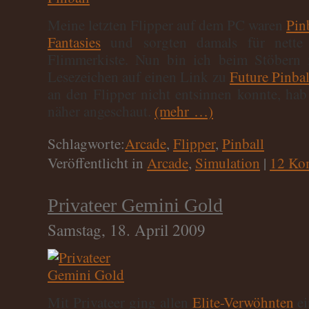
Meine letzten Flipper auf dem PC waren
Pin
Fantasies
und sorgten damals für nette 
Flimmerkiste. Nun bin ich beim Stöbern 
Lesezeichen auf einen Link zu
Future Pinbal
an den Flipper nicht entsinnen konnte, ha
näher angeschaut.
(mehr …)
Schlagworte:
Arcade
,
Flipper
,
Pinball
Veröffentlicht in
Arcade
,
Simulation
|
12 Ko
Privateer Gemini Gold
Samstag, 18. April 2009
Mit Privateer ging allen
Elite-Verwöhnten
ei