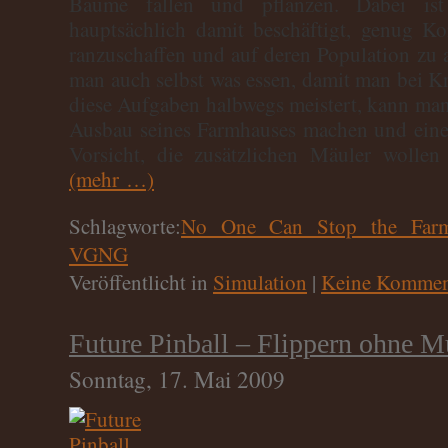
Bäume fällen und pflanzen. Dabei is
hauptsächlich damit beschäftigt, genug Ko
ranzuschaffen und auf deren Population zu
man auch selbst was essen, damit man bei K
diese Aufgaben halbwegs meistert, kann man 
Ausbau seines Farmhauses machen und eine
Vorsicht, die zusätzlichen Mäuler wollen
(mehr …)
Schlagworte:
No One Can Stop the Farm
VGNG
Veröffentlicht in
Simulation
|
Keine Kommen
Future Pinball – Flippern ohne 
Sonntag, 17. Mai 2009