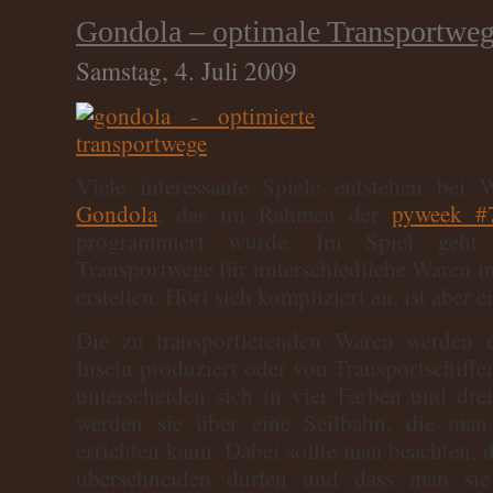
Gondola – optimale Transportwe
Samstag, 4. Juli 2009
Viele interessante Spiele entstehen bei
Gondola
, das im Rahmen der
pyweek #
programmiert wurde. Im Spiel geht
Transportwege für unterschiedliche Waren in
erstellen. Hört sich kompliziert an, ist aber e
Die zu transportierenden Waren werden e
Inseln produziert oder von Transportschiffe
unterscheiden sich in vier Farben und dre
werden sie über eine Seilbahn, die man
errichten kann. Dabei sollte man beachten, 
überschneiden dürfen und dass man sie 