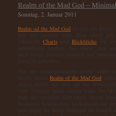
Realm of the Mad God – Minim
Sonntag, 2. Januar 2011
Realm od the Mad God
ist eine der Perlen
Jahr fast verpasst hätte. Zum Glück gib
zahlreiche
Charts
und
Rückblicke
, die ei
aufmerksam machen. Aus einem „mal scha
doch einige Stunden Spielzeit und immerhin
Level 20 geworden.
Von der minimalistischen Grafik sollte m
lassen. Hinter
Realm of the Mad God
verbir
Action-MMO, das sich auf das Wesentlich
viele Stunden Spass sorgen kann. Im Mit
steht der verrückte Gott Oryx, dessen M
Kontinent heimsuchen. Gemeinsam mit den 
man gegen die fiesen Schergen an, kämpft s