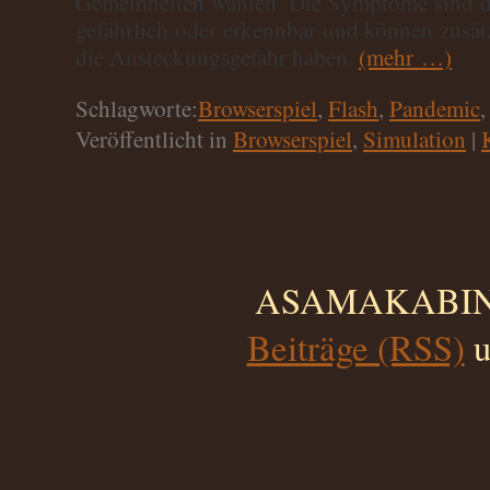
Gemeinheiten wählen. Die Symptome sind d
gefährlich oder erkennbar und können zusä
die Ansteckungsgefahr haben.
(mehr …)
Schlagworte:
Browserspiel
,
Flash
,
Pandemic
Veröffentlicht in
Browserspiel
,
Simulation
|
ASAMAKABINO 
Beiträge (RSS)
u