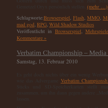
Göttern durch und muss sich zum Schlu
Gemetzel Oryx persönlich stellen.
(mehr …)
Schlagworte:
Browserspiel
,
Flash
,
MMO
,
Mu
mad god
,
RPG
,
Wild Shadow Studios
Veröffentlicht in
Browserspiel
,
Mehrspiele
Kommentare »
Verbatim Championship – Media
Samstag, 13. Februar 2010
Es geht doch nichts über ein wenig Werbun
wie das Advergame
Verbatim Championsh
Sticks und SD-Speicherkarten stellt m
zusammen, um ihn dann gegen andere „Medi
lassen.