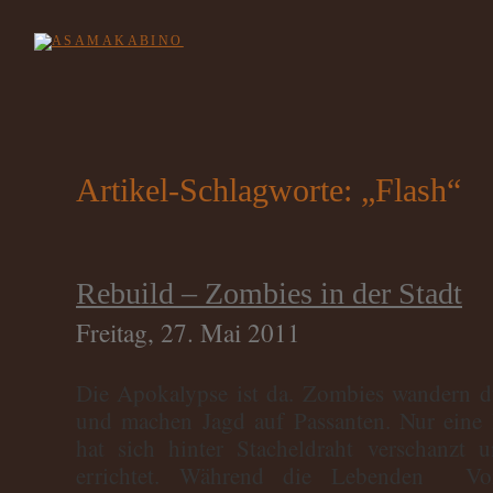
Artikel-Schlagworte: „Flash“
Rebuild – Zombies in der Stadt
Freitag, 27. Mai 2011
Die Apokalypse ist da. Zombies wandern du
und machen Jagd auf Passanten. Nur eine
hat sich hinter Stacheldraht verschanzt u
errichtet. Während die Lebenden Vor