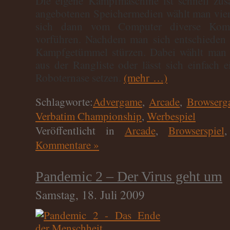
Die eigene Kampfmaschine ist schnell zu
angebotenen Speichermedien wählt man vier
sich dann vom Computer diverse Kombi
vorführen. Nachdem man sich entschieden 
Kampfgetümmel stürzen. Dabei wählt man 
aus der Rangliste oder lässt sich einfach e
Roboternase setzen.
(mehr …)
Schlagworte:
Advergame
,
Arcade
,
Browserg
Verbatim Championship
,
Werbespiel
Veröffentlicht in
Arcade
,
Browserspiel
Kommentare »
Pandemic 2 – Der Virus geht um
Samstag, 18. Juli 2009