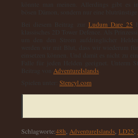
könnte man meinen. Allerdings gibt es 
bösen Dämon, sondern nur eine blutrünstige 
Bei diesem Beitrag zur
Ludum Dare 25
h
klassisches 2D Tower Defence. Als Prinzessin
um den den Strom aufdringlicher Helde
werden wir mit Blut, dass wir wiederum fü
einsetzen können. Und damit es nicht zu einf
Falle für jeden Helden geeignet. Unterm S
Beitrag von
AdventureIslands
.
Spielen unter:
Stencyl.com
Schlagworte:
48h
,
AdventureIslands
,
LD25
,