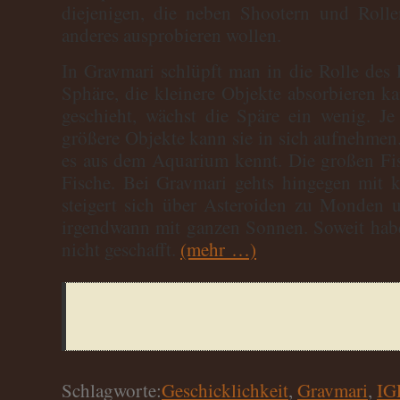
diejenigen, die neben Shootern und Roll
anderes ausprobieren wollen.
In Gravmari schlüpft man in die Rolle des P
Sphäre, die kleinere Objekte absorbieren k
geschieht, wächst die Späre ein wenig. Je
größere Objekte kann sie in sich aufnehmen
es aus dem Aquarium kennt. Die großen Fis
Fische. Bei Gravmari gehts hingegen mit k
steigert sich über Asteroiden zu Monden 
irgendwann mit ganzen Sonnen. Soweit habe
nicht geschafft.
(mehr …)
Schlagworte:
Geschicklichkeit
,
Gravmari
,
IG