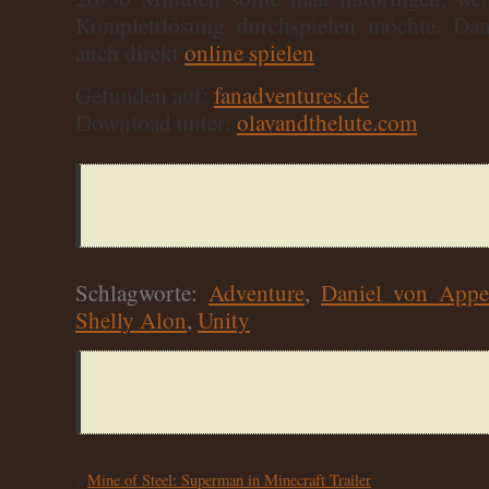
Komplettlösung durchspielen möchte. D
auch direkt
online spielen
.
Gefunden auf:
fanadventures.de
Download unter:
olavandthelute.com
Schlagworte:
Adventure
,
Daniel von App
Shelly Alon
,
Unity
«
Mine of Steel: Superman in Minecraft Trailer