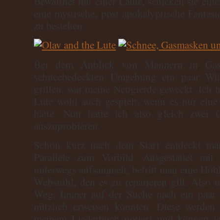
Bewaffnet mit einer Laute, schicken sie ein
eine mystische, post apokalyptische Fanta
zu bestehen.
Bei dem Anblick von Männern in Gasm
schneebedeckten Umgebung ein paar Wür
grillen, war meine Neugierde geweckt. Ich h
Lute wohl auch gespielt, wenn es nur eine 
hätte. Nun hatte ich also gleich zwei
auszuprobieren.
Schon kurz nach dem Start entdeckt ma
Parallele zum Vorbild. Ausgestattet mit
unterwegs aufsammelt, betritt man eine Höh
Webstuhl, den es zu reparieren gilt. Also
Weg. Immer auf der Suche nach ein paar T
nützlich erweisen könnten. Diese werden 
meinem Liederbuch notiert und können je