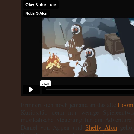
Erinnert sich noch jemand an das alte
Loom
Kuriosität, denn nur wenige Spieleentwi
musikalische Steuerung für ein Adventure
Daniel von Appen und
Shelly Alon
gehör