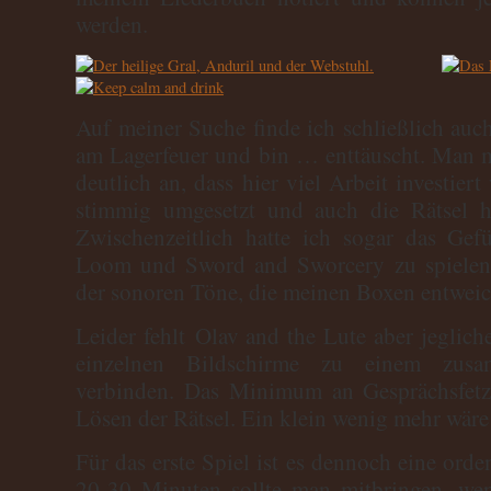
werden.
Auf meiner Suche finde ich schließlich au
am Lagerfeuer und bin … enttäuscht. Man m
deutlich an, dass hier viel Arbeit investier
stimmig umgesetzt und auch die Rätsel h
Zwischenzeitlich hatte ich sogar das Ge
Loom und Sword and Sworcery zu spielen
der sonoren Töne, die meinen Boxen entweic
Leider fehlt Olav and the Lute aber jeglich
einzelnen Bildschirme zu einem zusa
verbinden. Das Minimum an Gesprächsfetz
Lösen der Rätsel. Ein klein wenig mehr wäre
Für das erste Spiel ist es dennoch eine ord
20-30 Minuten sollte man mitbringen, we