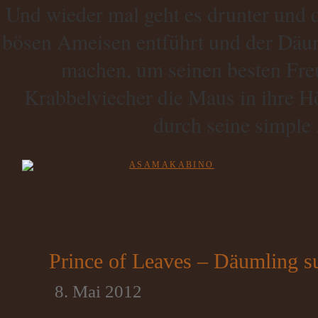
Und wieder mal geht es drunter und
bösen Ameisen entführt und der Däu
machen, um seinen besten Freu
Krabbelviecher die Maus in ihre Hö
durch seine simpl
Prince of Leaves – Däumling 
8. Mai 2012