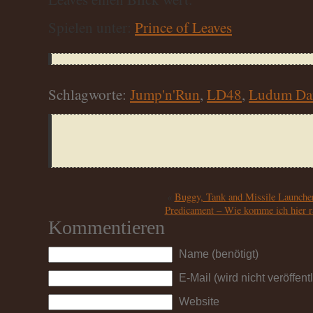
Spielen unter:
Prince of Leaves
Schlagworte:
Jump'n'Run
,
LD48
,
Ludum Da
«
Buggy, Tank and Missile Launcher
Predicament – Wie komme ich hier r
Kommentieren
Name (benötigt)
E-Mail (wird nicht veröffentl
Website