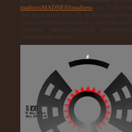
madnessMADNESSmadness
, das Ende 200
Am Spielablauf hat sich in der neuen Versi
Grafik sieht aber schöner aus, das Spiel läuf
zwischen unterschiedlichen Schwierigk
Zufallsmodus wählen.