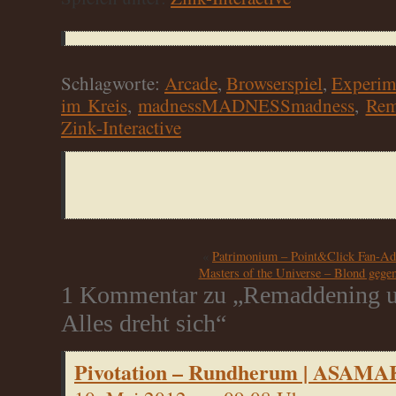
Schlagworte:
Arcade
,
Browserspiel
,
Experim
im Kreis
,
madnessMADNESSmadness
,
Rem
Zink-Interactive
«
Patrimonium – Point&Click Fan-Ad
Masters of the Universe – Blond gege
1 Kommentar zu „Remaddening u
Alles dreht sich“
Pivotation – Rundherum | ASA