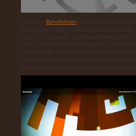
Auch bei
Revolutions
hüpft und springt man
herum. Allerdings nicht auf, sondern in de
sich im Gegensatz zu Remaddening Zeit la
setzt auf Schalterrätsel anstatt auf Zeitdruc
zwei Kugeln. Der Level ist gelöst, wenn sic
Um dies zu erreichen rollt und hüpft man 
über diverse Lavabecken und aktiviert Plattf