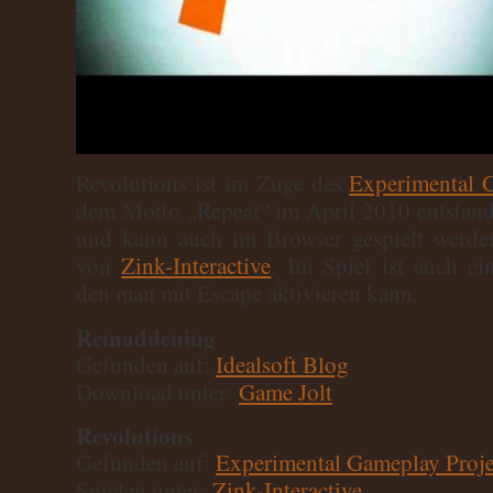
Revolutions ist im Zuge des
Experimental 
dem Motto „Repeat“ im April 2010 entstande
und kann auch im Browser gespielt werde
von
Zink-Interactive
. Im Spiel ist auch ein
den man mit Escape aktivieren kann.
Remaddening
Gefunden auf:
Idealsoft Blog
Download unter:
Game Jolt
Revolutions
Gefunden auf:
Experimental Gameplay Proje
Spielen unter:
Zink-Interactive