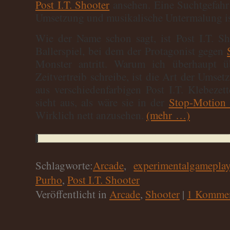
Post I.T. Shooter
ansehen. Eine Suchtgefahr 
Umsetzung und musikalische Untermalung is
Wie der Name schon sagt, ist Post I.T. Sh
Ballerspiel, bei dem der Protagonist gegen
Monster antritt. Warum ich überhaupt 
Zeitvertreib schreibe, ist die Art der Umset
aus verschiedenfarbigen Post I.T. Klebeze
sieht aus, als wäre sie in der
Stop-Motion 
Wirklich nett anzusehen.
(mehr …)
Schlagworte:
Arcade
,
experimentalgamepla
Purho
,
Post I.T. Shooter
Veröffentlicht in
Arcade
,
Shooter
|
1 Kommen