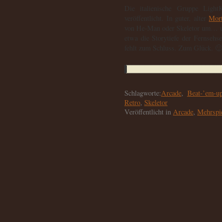
Die italienische Gruppe Ligh
veröffentlicht. In guter, alter
Mor
von He-Man oder Skeletor um… u
etwa die Storytiefe der Fernsehs
fehlt zum Schluss. Zum Glück. 
Schlagworte:
Arcade
,
Beat-’em-u
Retro
,
Skeletor
Veröffentlicht in
Arcade
,
Mehrspie