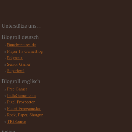
Unterstütze uns…
Blogroll deutsch
Fanadventures.de
Player 1's GameBlog
Polyneux
Senior Gamer
Superlevel
Blogroll englisch
Free Gamer
IndieGames.com
Pixel Prospector
Planet Freegamedev
Rock, Paper, Shotgun
TIGSource
Seiten