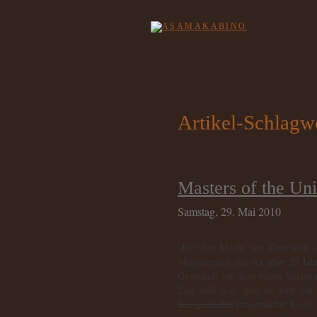
Artikel-Schlagw
Masters of the Un
Samstag, 29. Mai 2010
„Bei der Macht von Grayskull –
Muskelprotz, der vor über 20 Ja
Grayskull vor dem bösen Skelet
Zeit still war, gibt es jetzt ei
hausgemachte
fangemachte Kost.