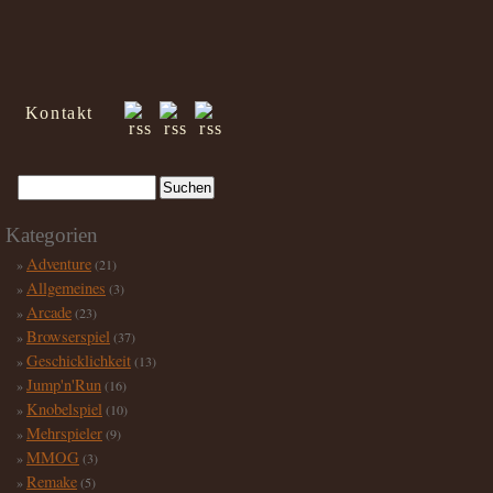
Kontakt
Kategorien
Adventure
(21)
Allgemeines
(3)
Arcade
(23)
Browserspiel
(37)
Geschicklichkeit
(13)
Jump'n'Run
(16)
Knobelspiel
(10)
Mehrspieler
(9)
MMOG
(3)
Remake
(5)