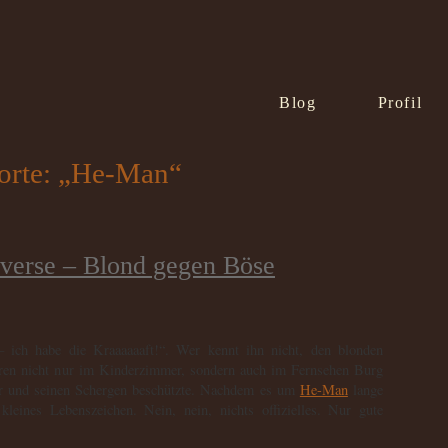
Blog
Profil
orte: „He-Man“
iverse – Blond gegen Böse
 ich habe die Kraaaaaaft!“. Wer kennt ihn nicht, den blonden
hren nicht nur im Kinderzimmer, sondern auch im Fernsehen Burg
or und seinen Schergen beschützte. Nachdem es um
He-Man
lange
n kleines Lebenszeichen. Nein, nein, nichts offizielles. Nur gute