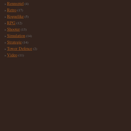
Rennspiel
(4)
Retro
(17)
Roguelike
(5)
RPG
(12)
Shooter
(13)
Simulation
(14)
Strategie
(14)
Tower Defence
(2)
Video
(11)