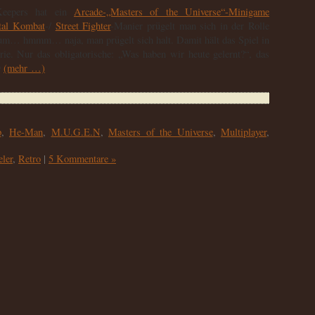
tKeepers hat ein
Arcade-„Masters of the Universe“-Minigame
tal Kombat
-/
Street Fighter
-Manier prügelt man sich in der Rolle
m… hmmm… naja, man prügelt sich halt. Damit hält das Spiel in
erie. Nur das obligatorische: „Was haben wir heute gelernt?“, das

(mehr …)
p
,
He-Man
,
M.U.G.E.N
,
Masters of the Universe
,
Multiplayer
,
ler
,
Retro
|
5 Kommentare »