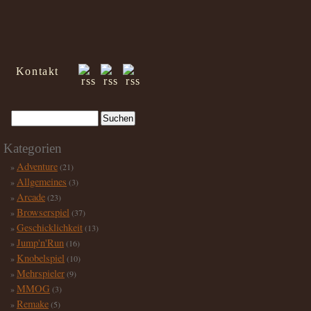
Kontakt
Kategorien
Adventure
(21)
Allgemeines
(3)
Arcade
(23)
Browserspiel
(37)
Geschicklichkeit
(13)
Jump'n'Run
(16)
Knobelspiel
(10)
Mehrspieler
(9)
MMOG
(3)
Remake
(5)