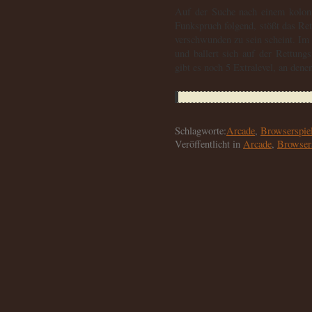
Auf der Suche nach einem kolonis
Funkspruch folgend, stößt das Ret
verschwunden zu sein scheint. Im
und ballert sich auf der Rettung
gibt es noch 5 Extralevel, an den
Schlagworte:
Arcade
,
Browserspie
Veröffentlicht in
Arcade
,
Browser