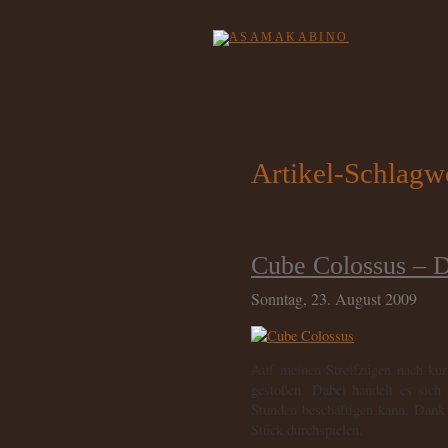
Artikel-Schlagw
Cube Colossus – D
Sonntag, 23. August 2009
Auf meinen Streifzügen nach kur
gestoßen. Dabei handelt es sich 
Stunden beschäftigen kann. Dank
Stück durchspielen.