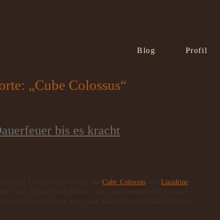
Blog
Profil
orte: „Cube Colossus“
auerfeuer bis es kracht
zweiliger Unterhaltung bin ich auf
Cube Colossus
von
Lucidrine
um einen flotten Flash-Shooter, der einen durchaus für ein paar
 einer Autosavefunktion muss man das Spiel zum Glück nicht am