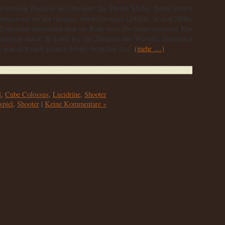
ierbaren Planeten verschwindet die Pilotin Millie. Ihrem letzten
tungsteam auf ein riesiges, würfelförmiges Gebilde, in dem Millie
 Folgenden übernimmt man die Rolle ihrer Zwillingsschwester Rua
smission durch 20 Level bis ins Zentrum des Würfels. Zusätzlich
en man sich nach getaner Arbeit versuchen darf.
(mehr …)
l
,
Cube Colossus
,
Lucidrine
,
Shooter
spiel
,
Shooter
|
Keine Kommentare »