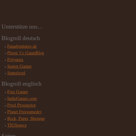
Unterstütze uns…
Blogroll deutsch
Fanadventures.de
Player 1's GameBlog
Polyneux
Senior Gamer
Superlevel
Blogroll englisch
Free Gamer
IndieGames.com
Pixel Prospector
Planet Freegamedev
Rock, Paper, Shotgun
TIGSource
Seiten