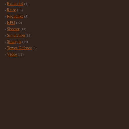
Rennspiel
(4)
Retro
(17)
Roguelike
(5)
RPG
(12)
Shooter
(13)
Simulation
(14)
Strategie
(14)
Tower Defence
(2)
Video
(11)