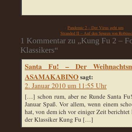
«
Pandemic 2 – Der Virus geht um
Stranded II – Auf den Spuren von Robins
1 Kommentar zu „Kung Fu 2 – For
Klassikers“
Santa Fu! – Der Weihnachtsm
ASAMAKABINO
sagt:
2. Januar 2010 um 11:55 Uhr
[…] schon rum, aber ne Runde Santa Fu
Januar Spaß. Vor allem, wenn einem scho
hat, von dem ich vor einiger Zeit berichtet 
der Klassiker Kung Fu […]