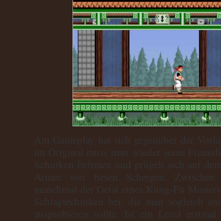
Am Gameplay hat sich gegenüber der Vorlag
im Original muss man wieder seine Freundi
Schurken befreien und prügelt sich auf de
Armee von fiesen Schergen. Zwischen 
manchmal der Geist eines Kung-Fu Masters
Schlagtechniken bei, die man sogleich a
ausprobieren sollte. Ist ein Level erstma