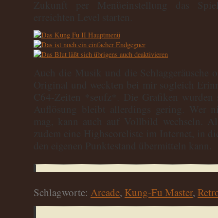
Zukunft per Menüeinstellung das Spie
erreichten Level starten.
Auch die Musik und die Schlaggeräusche or
Original und weckten bei mir sogleich Eri
C64-Zeiten *seufz*. Die Grafiken wurden s
Auflösung bleibt allerdings gering. Wer n
mag, kann auch auf Vollbild wechseln. Al
zudem eine Highscoreliste im Internet, in 
den eigenen Punktestand übermitteln kann.
Schlagworte:
Arcade
,
Kung-Fu Master
,
Retr