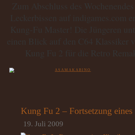
Zum Abschluss des Wochenendes ha
Leckerbissen auf indigames.com ent
Kung-Fu Master! Die Jüngeren unt
einen Blick auf den C64 Klassiker 
Kung Fu 2 für die Retro Remak
Kung Fu 2 – Fortsetzung eines 
19. Juli 2009