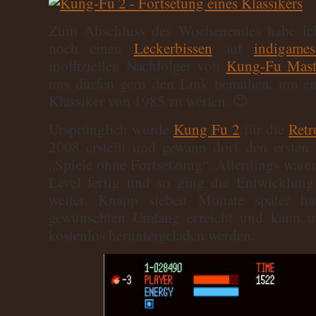
Zum Abschluss des Wochenendes habe ich 
noch einen
Leckerbissen
auf
indigame
inoffiziellen Nachfolger von
Kung-Fu Mast
uns dürfen gern den Link bemühen, um ei
Klassiker von 1985 zu werfen. 😉
Ursprünglich wurde
Kung Fu 2
für die
Ret
2008 erstellt und gewann dort den ersten 
„Spiele ohne Fortsetzung“. Allerdings waren
Level fertig und so ging die Entwicklun
weiter. Knapp sieben Monate später h
gewünschten Umfang erreicht und kann 
kostenlos heruntergeladen werden.