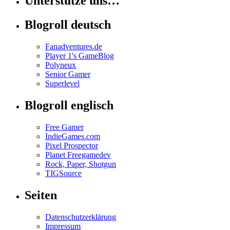
Unterstütze uns…
Blogroll deutsch
Fanadventures.de
Player 1's GameBlog
Polyneux
Senior Gamer
Superlevel
Blogroll englisch
Free Gamer
IndieGames.com
Pixel Prospector
Planet Freegamedev
Rock, Paper, Shotgun
TIGSource
Seiten
Datenschutzerklärung
Impressum