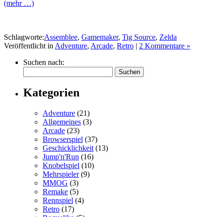
(mehr …)
Schlagworte:
Assemblee
,
Gamemaker
,
Tig Source
,
Zelda
Veröffentlicht in
Adventure
,
Arcade
,
Retro
|
2 Kommentare »
Suchen nach:
Kategorien
Adventure
(21)
Allgemeines
(3)
Arcade
(23)
Browserspiel
(37)
Geschicklichkeit
(13)
Jump'n'Run
(16)
Knobelspiel
(10)
Mehrspieler
(9)
MMOG
(3)
Remake
(5)
Rennspiel
(4)
Retro
(17)