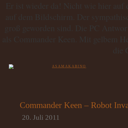
Er ist wieder da! Nicht wie hier auf
auf dem Bildschirm. Der sympathis
groß geworden sind. Die PC Antwort 
als Commander Keen. Mit gelbem Hel
die 
Commander Keen – Robot Inva
20. Juli 2011