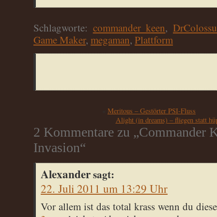
Schlagworte:
commander keen
,
DrColossu
Game Maker
,
megaman
,
Plattform
«
Meritous – Gestörter PSI-Fluss
Alight (in dreams) – fliegen statt hü
2 Kommentare zu „Commander K
Invasion“
Alexander
sagt:
22. Juli 2011 um 13:29 Uhr
Vor allem ist das total krass wenn du dies