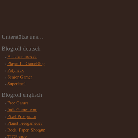
Unterstütze uns…
Blogroll deutsch
Fanadventures.de
Player 1's GameBlog
Polyneux
Senior Gamer
Superlevel
Blogroll englisch
Free Gamer
IndieGames.com
Pixel Prospector
Planet Freegamedev
Rock, Paper, Shotgun
TIGSource