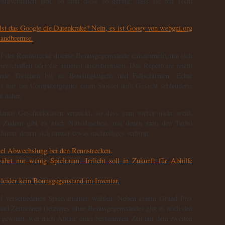
ahrverhalten gibt, so sind diese so gering, dass sie mir nicht
f der Rennstrecke diverse Bonusgegenstände einsammeln, um sich
 verschaffen oder die anderen auszubremsen. Das Repertoire reicht
nde Törtchen bis zu Bowlingkugeln und Fallschirmen. Echte
s mir ein Computergegner einen Stössel aufs Gesicht schleuderte
ht nahm.
lauen Geschenkkisten verpackt, so dass man vorher nicht weiß,
. Zudem gibt es noch Nitroflaschen, mit denen man den Turbo
inter denen sich immer etwas nachteiliges verbirgt.
f verschiedenen Spielvarianten wählen. Neben einem Grand Prix
und Zeitrennen (letzteres ohne Bonusgegenstände) gibt es noch den
gewinnt, wer nach Ablauf einer bestimmten Zeit auf dem zweiten