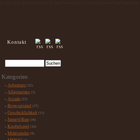
eles angeschaut. SuperTuxKart ist die Open Source Antwort auf das populäre Super Mario Kart
Kontakt
Kategorien
Adventure
(21)
Allgemeines
(3)
Arcade
(23)
Browserspiel
(37)
Geschicklichkeit
(13)
Jump'n'Run
(16)
Knobelspiel
(10)
Mehrspieler
(9)
MMOG