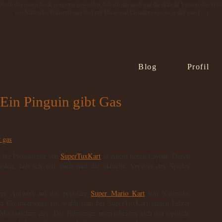
. Durch den neuen Look neugierig geworden, hab ich mir auch mal die aktuelle Version des Spi
von Nintendo. Während man dort mit Mario und Co unterwegs ist, wählt man […]
Blog
Profil
Ein Pinguin gibt Gas
h die Projektseite von
SuperTuxKart
in einem neuen Layout. Durch
rden, hab ich mir auch mal die aktuelle Version des Spieles
rce Antwort auf das populäre
Super Mario Kart
von Nintendo.
 Co unterwegs ist, wählt man bei SuperTuxKart seinen Fahrer
askottchen aus. Die Fahrzeuge unterscheiden sich nur optisch.