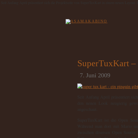
Seit Anfang April präsentiert sich die Projektseite von SuperTuxKart in einem neuen Layout
SuperTuxKart – 
7. Juni 2009
Seit Anfang April präsentiert sic
den neuen Look neugierig gewo
angeschaut.
SuperTuxKart ist die Open Sou
Während man dort mit Mario und
zwischen diversen Open Source M