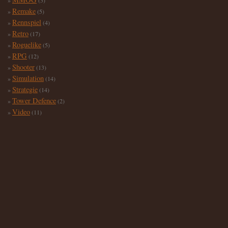
(3)
Remake
(5)
Rennspiel
(4)
Retro
(17)
Roguelike
(5)
RPG
(12)
Shooter
(13)
Simulation
(14)
Strategie
(14)
Tower Defence
(2)
Video
(11)