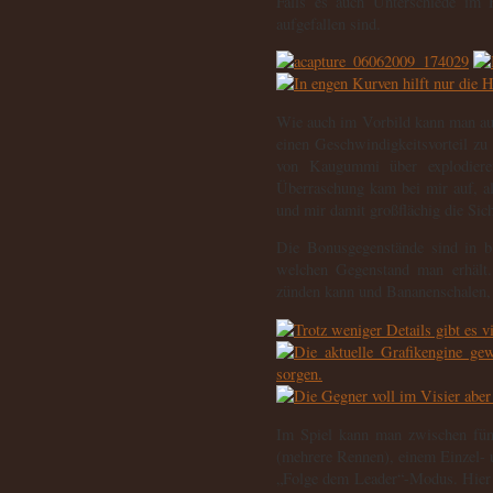
Falls es auch Unterschiede im F
aufgefallen sind.
Wie auch im Vorbild kann man au
einen Geschwindigkeitsvorteil zu
von Kaugummi über explodiere
Überraschung kam bei mir auf, al
und mir damit großflächig die Sic
Die Bonusgegenstände sind in b
welchen Gegenstand man erhält
zünden kann und Bananenschalen, h
Im Spiel kann man zwischen fün
(mehrere Rennen), einem Einzel- 
„Folge dem Leader“-Modus. Hier 