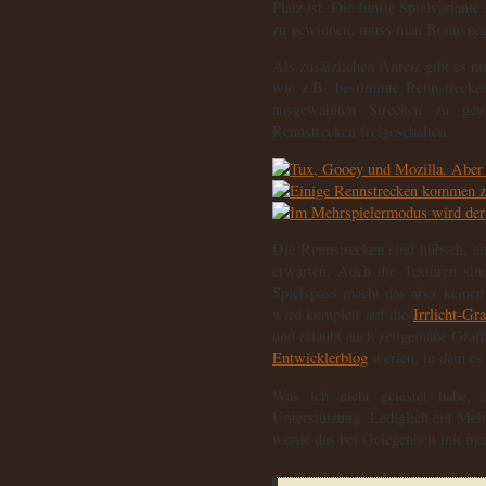
Platz ist. Die fünfte Spielvaria
zu gewinnen, muss man Bonusgege
Als zusätzlichen Anreiz gibt es n
wie z.B. bestimmte Rennstrecken
ausgewählten Strecken zu gew
Rennstrecken freigeschalten.
Die Rennstrecken sind hübsch, abe
erwarten. Auch die Texturen sin
Spielspass macht das aber keine
wird komplett auf die
Irrlicht-Gr
und erlaubt auch zeitgemäße Grafi
Entwicklerblog
werfen, in dem es
Was ich nicht getestet habe,
Unterstützung. Lediglich ein Mehr
werde das bei Gelegenheit mit mei