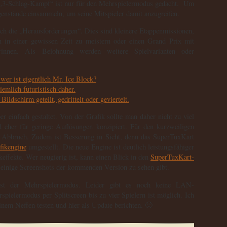
nte „3-Schlag-Kampf“ ist nur für den Mehrspielermodus gedacht. Um
nstände einsammeln, um seine Mitspieler damit anzugreifen.
och die „Herausforderungen“. Dies sind kleinere Etappenmissionen,
 in einer gewissen Zeit zu meistern oder einen Grand Prix mit
innen. Als Belohnung werden weitere Spielvarianten oder
r einfach gestaltet. Von der Grafik sollte man daher nicht zu viel
d eher für geringe Auflösungen konzipiert. Für den kurzweiligen
n Abbruch. Zudem ist Besserung in Sicht, denn das SuperTuxKart
afikengine
umgestellt. Die neue Engine ist deutlich leistungsfähiger
keffekte. Wer neugierig ist, kann einen Blick in den
SuperTuxKart-
 einige Screenshots der kommenden Version zu sehen gibt.
 ist der Mehrspielermodus. Leider gibt es noch keine LAN-
spielermodus per Splitscreen bis zu vier Spielern ist möglich. Ich
nem Neffen testen und hier als Update berichten. 🙂