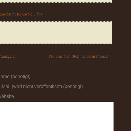
un-Racer
,
Rennspiel
,
Tux
 Münzgeld
No One Can Stop the Farm Pioneer
»
ame (benötigt)
-Mail (wird nicht veröffentlicht) (benötigt)
ebsite