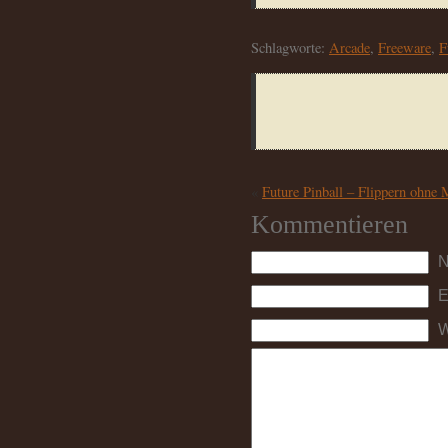
Schlagworte:
Arcade
,
Freeware
,
F
«
Future Pinball – Flippern ohne
Kommentieren
N
E
W